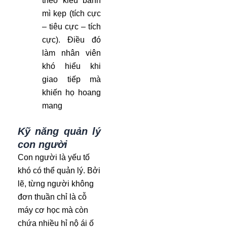
theo kiểu bánh
mì kẹp (tích cực
– tiêu cực – tích
cực). Điều đó
làm nhân viên
khó hiểu khi
giao tiếp mà
khiến họ hoang
mang
Kỹ năng quản lý
con người
Con người là yếu tố
khó có thể quản lý. Bởi
lẽ, từng người không
đơn thuần chỉ là cỗ
máy cơ học mà còn
chứa nhiều hỉ nộ ái ố