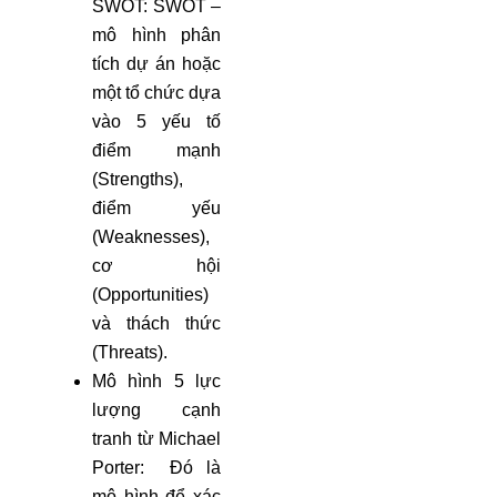
SWOT: SWOT –
mô hình phân
tích dự án hoặc
một tổ chức dựa
vào 5 yếu tố
điểm mạnh
(Strengths),
điểm yếu
(Weaknesses),
cơ hội
(Opportunities)
và thách thức
(Threats).
Mô hình 5 lực
lượng cạnh
tranh từ Michael
Porter: Đó là
mô hình để xác