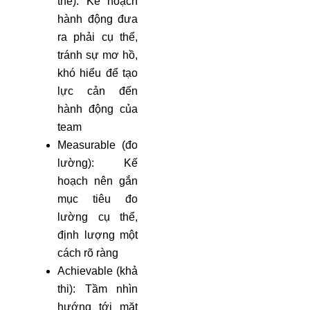
thể): Kế hoạch
hành động đưa
ra phải cụ thể,
tránh sự mơ hồ,
khó hiểu để tạo
lực cản đến
hành động của
team
Measurable (đo
lường): Kế
hoạch nên gắn
mục tiêu đo
lường cụ thể,
định lượng một
cách rõ ràng
Achievable (khả
thi): Tầm nhìn
hướng tới mặt