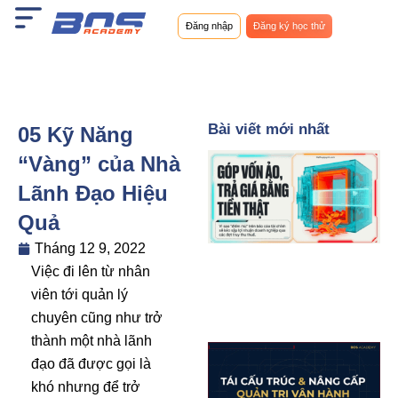
Nhảy
Đăng nhập
Đăng ký học thử
tới
nội
dung
Bài viết mới nhất
05 Kỹ Năng
“Vàng” của Nhà
Lãnh Đạo Hiệu
Quả
Tháng 12 9, 2022
Việc đi lên từ nhân
viên tới quản lý
chuyên cũng như trở
thành một nhà lãnh
đạo đã được gọi là
khó nhưng để trở