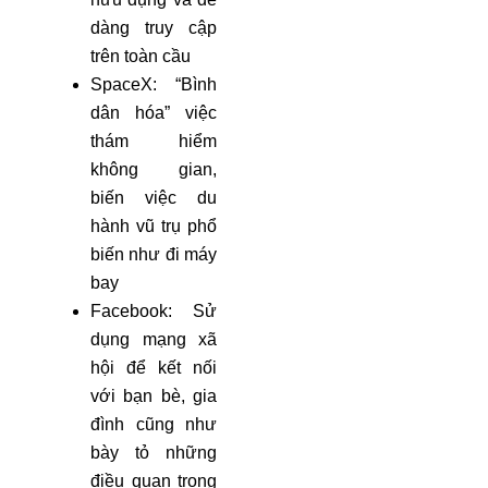
dàng truy cập
trên toàn cầu
SpaceX: “Bình
dân hóa” việc
thám hiểm
không gian,
biến việc du
hành vũ trụ phổ
biến như đi máy
bay
Facebook: Sử
dụng mạng xã
hội để kết nối
với bạn bè, gia
đình cũng như
bày tỏ những
điều quan trọng