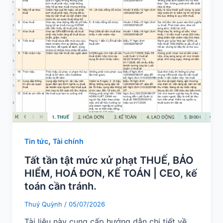
,
Tin tức
Tài chính
Tất tần tật mức xử phạt THUẾ, BẢO
HIỂM, HOÁ ĐƠN, KẾ TOÁN | CEO, kế
toán cần tránh.
Thuý Quỳnh
/
05/07/2026
Tài liệu này cung cấp hướng dẫn chi tiết về