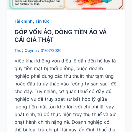
,
Tài chính
Tin tức
GÓP VỐN ẢO, DÒNG TIỀN ẢO VÀ
CÁI GIÁ THẬT
Thuý Quỳnh
/
31/07/2026
Việc khai khống vốn điều lệ dẫn đến hệ lụy là
quỹ tiền mặt bị thổi phồng, buộc doanh
nghiệp phải dùng các thủ thuật như tạm ứng
hoặc đầu tư ủy thác vào “công ty sân sau” để
che đậy. Tuy nhiên, cơ quan thuế có đầy đủ
nghiệp vụ để truy soát sự bất hợp lý giữa
lượng tiền mặt tồn kho lớn với chi phí lãi vay
phát sinh, từ đó thực hiện truy thu thuế và xử
phạt hành chính nặng nề. Doanh nghiệp có
thể bị loại trừ chi phí lãi vay, ấn định thuế thu