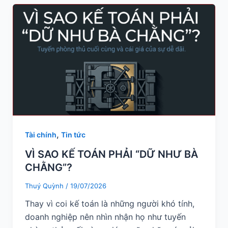
,
Tài chính
Tin tức
VÌ SAO KẾ TOÁN PHẢI “DỮ NHƯ BÀ
CHẰNG”?
Thuý Quỳnh
/
19/07/2026
Thay vì coi kế toán là những người khó tính,
doanh nghiệp nên nhìn nhận họ như tuyến