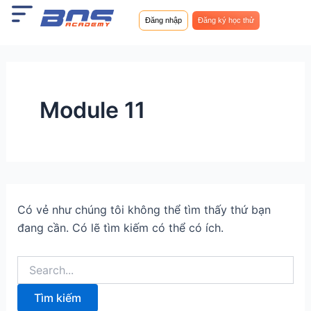
Tìm
Nhảy
kiếm:
Đăng nhập
Đăng ký học thử
tới
nội
dung
Module 11
Có vẻ như chúng tôi không thể tìm thấy thứ bạn
đang cần. Có lẽ tìm kiếm có thể có ích.