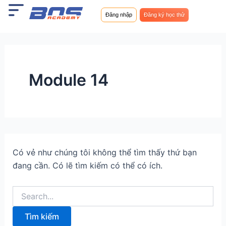
Tìm
Nhảy
kiếm:
Đăng nhập
Đăng ký học thử
tới
nội
dung
Module 14
Có vẻ như chúng tôi không thể tìm thấy thứ bạn
đang cần. Có lẽ tìm kiếm có thể có ích.