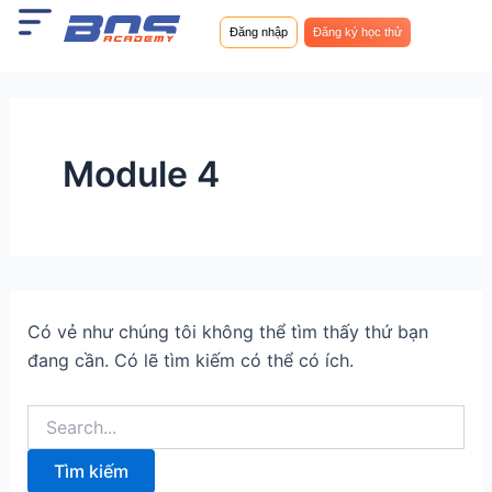
Tìm
Nhảy
kiếm:
Đăng nhập
Đăng ký học thử
tới
nội
dung
Module 4
Có vẻ như chúng tôi không thể tìm thấy thứ bạn
đang cần. Có lẽ tìm kiếm có thể có ích.