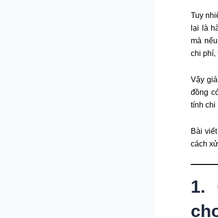
Tuy nhi
lại là 
mà nếu 
chi phí,
Vậy gi
đồng có
tính ch
Bài viế
cách xử 
1.
ch