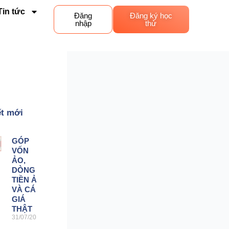
Tin tức
Đăng
Đăng ký học
nhập
thử
ết mới
GÓP
VỐN
ẢO,
DÒNG
TIỀN ẢO
VÀ CÁI
GIÁ
THẬT
31/07/2026