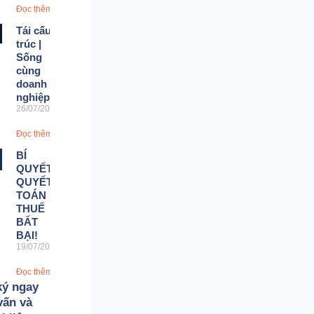
Đọc thêm »
Tái cấu
trúc |
Sống
cùng
doanh
nghiệp?
26/07/2026
Đọc thêm »
BÍ
QUYẾT
QUYẾT
TOÁN
THUẾ
BẤT
BẠI!
19/07/2026
Đọc thêm »
ký ngay
vấn và