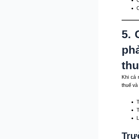
C
C
5. 
ph
th
Khi cá 
thuế và 
T
T
L
Trư