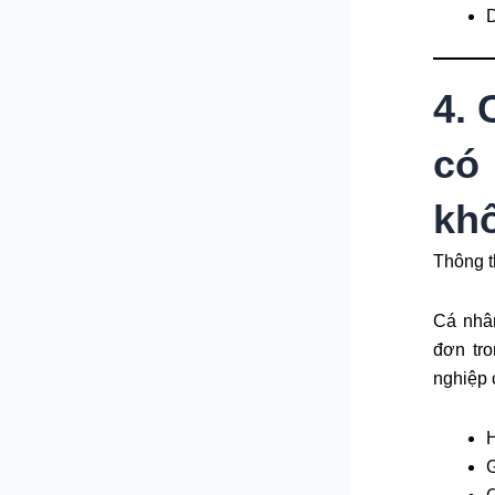
D
4. 
có
kh
Thông 
Cá nhân
đơn tr
nghiệp 
G