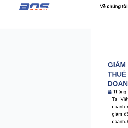
Nhảy
Về chúng tôi
tới
nội
dung
GIÁM
THUÊ
DOAN
Tháng 
Tại Việ
doanh 
giám đ
doanh. Đ