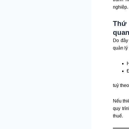
nghiệp.
Thứ 
quan
Do đây 
quản lý
H
Đ
tuỳ theo
Nếu thi
quy trì
thuế.