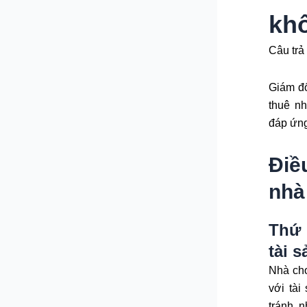
kh
Câu trả 
Giám đố
thuê n
đáp ứng
Điề
nhà
Thứ 
tài 
Nhà cho
với tài
tránh 