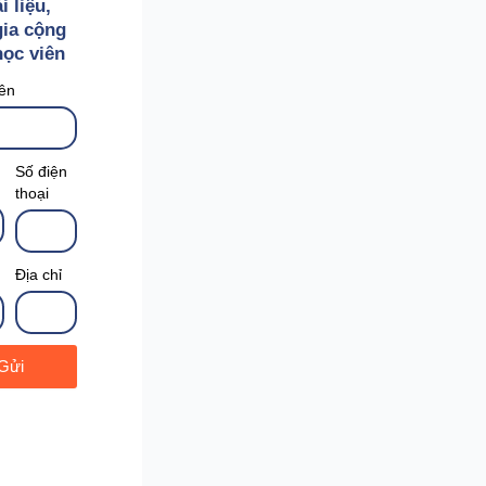
i liệu,
ia cộng
ọc viên
ên
Số điện
thoại
ụ
Địa chỉ
Gửi