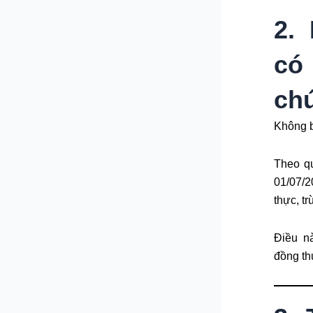
2.
có
ch
Không b
Theo qu
01/07/2
thực, tr
Điều n
đồng th