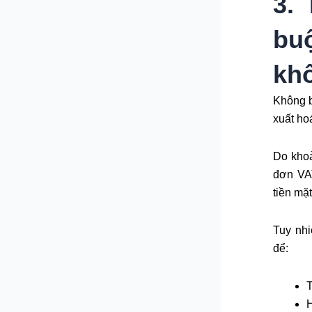
3. 
bu
kh
Không b
xuất ho
Do khoả
đơn VA
tiền mặ
Tuy nhi
để:
T
H