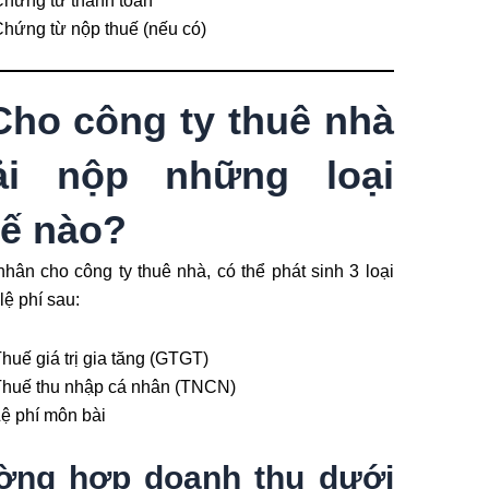
hứng từ thanh toán
hứng từ nộp thuế (nếu có)
Cho công ty thuê nhà
ải nộp những loại
uế nào?
nhân cho công ty thuê nhà, có thể phát sinh 3 loại
lệ phí sau:
huế giá trị gia tăng (GTGT)
huế thu nhập cá nhân (TNCN)
ệ phí môn bài
ờng hợp doanh thu dưới