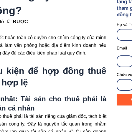
tặng tà
ông?
tham g
đồng h
lời là:
ĐƯỢC
.
Họ và T
c hoàn toàn có quyền cho chính công ty của mình
hà làm văn phòng hoặc địa điểm kinh doanh nếu
Email
 đầy đủ các điều kiện pháp luật quy định.
u kiện để hợp đồng thuê
Chức v
 hợp lệ
nhất: Tài sản cho thuê phải là
sản cá nhân
 thuê phải là tài sản riêng của giám đốc, tách biệt
 sản công ty. Đây là nguyên tắc quan trọng nhằm
nhầm lẫn giữa tài sản cá nhân và tài sản doanh