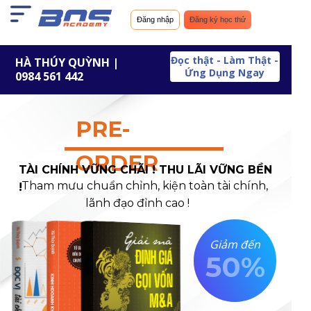
Nhảy
tới
nội
Đăng nhập
Đăng ký học thử
dung
Đọc thật - Làm Thật -
HÀ THÚY QUỲNH |
Ứng Dụng Ngay
0984 561 442
PRE-
ORDER
TÀI CHÍNH VỮNG CHÃI ! THU LÃI VỮNG BỀN
Tham mưu chuẩn chỉnh, kiện toàn tài chính,
!
lãnh đạo đỉnh cao !
Giảm đến
50%