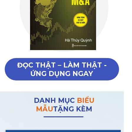
ĐỌC THẬT – LÀM THẬT -
ỨNG DỤNG NGAY
DANH MỤC
BIỂU
MẪU
TẶNG KÈM