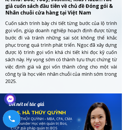
giả cuốn sách đầu tiên về chủ đề Đóng gói &
Nhân chuỗi cửa hàng tại Việt Nam
Cuốn sách trình bày chi tiết từng bước của lộ trình
gọi vốn, giúp doanh nghiệp hoạch định được từng
bước đi và tránh những sai sót không thể khắc
phục trong quá trình phát triển. Ngọc đã xây dựng
được lộ trình gọi vốn khá chi tiết khi đọc kỹ cuốn
sách này. Hy vọng sớm có thành tựu thực chứng từ
việc định giá và gọi vốn thành công cho một vài
công ty là học viên nhân chuỗi của mình sớm trong
2025.
Đôi nét về tác giả
MRS. HÀ THÚY QUỲNH
MRS. HÀ THÚY QUỲNH – MBA, CPA, CMA
Co-founder Học viện quản trị Bos,
CTCP giải pháp quản trị BOS