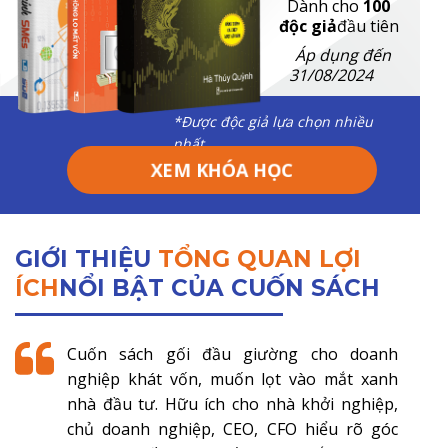
Dành cho
100
độc giả
đầu tiên
Áp dụng đến
31/08/2024
*Được độc giả lựa chọn nhiều
nhất
XEM KHÓA HỌC
GIỚI THIỆU
TỔNG QUAN LỢI
ÍCH
NỔI BẬT CỦA CUỐN SÁCH
Cuốn sách gối đầu giường cho doanh
nghiệp khát vốn, muốn lọt vào mắt xanh
nhà đầu tư. Hữu ích cho nhà khởi nghiệp,
chủ doanh nghiệp, CEO, CFO hiểu rõ góc