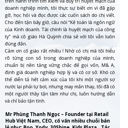
trên hành trình tìm kiếm và duy trì huyết mạch của
doanh nghiệp mình, tôi thực sự biết ơn vì đã gặp
gỡ, học hỏi và đọc được các cuốn sách do chị viết.
Cho đến tận bây giờ, câu nói “Kế toán là ngôn ngữ
của Kinh doanh. Tài chính là huyết mạch của công
ty” mà cô giáo Hà Quỳnh chia sẻ với tôi vẫn luôn
đúng đắn.
Cảm ơn cô giáo rất nhiều ! Nhờ có chị mà tôi hiểu
rõ từng con số trong doanh nghiệp của mình,
chuẩn bị nền tảng vững chắc để gọi vốn, M& A,
định giá doanh nghiệp hợp lý và có cơ sở. Khó có
thể diễn tả hết cảm xúc của tôi khi một người sợ
nước lại phải tự bơi, nhưng may mắn thay, tôi đã có
một người thầy tận tâm như chị, luôn hướng dẫn
và chỉ bảo tận tình.
Mr Phùng Thanh Ngọc – Founder tại Retail
Hub Việt Nam, CEO, cố vấn nhiều chuỗi bán
lẻ như: Boo, Yody, 30Shine, Kids Plaza...Tác