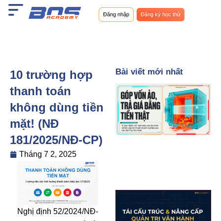
Nhảy
Đăng nhập
Đăng ký học thử
tới
nội
dung
Bài viết mới nhất
10 trường hợp
thanh toán
không dùng tiền
mặt! (NĐ
181/2025/NĐ-CP)
Tháng 7 2, 2025
Nghị định 52/2024/NĐ-