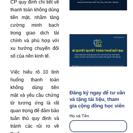
CP quy định chi tiết về
thanh toán không dùng
tiền mặt, nhằm tăng
cường minh bạch
trong giao dịch tài
chính và phù hợp với
xu hướng chuyển đổi
số của nền kinh tế.
Việc hiểu rõ 10 tình
huống thanh toán
không dùng tiền
Đăng ký ngay để tư vấn
mặt và yêu cầu chứng
và tặng tài liệu, tham
từ tương ứng là rất
gia cộng đồng học viên
quan trọng để đảm bảo
Họ và Tên
tuân thủ quy định và
tránh các rủi ro về