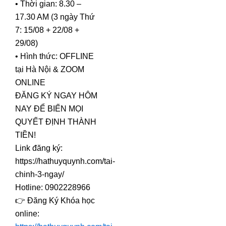
• Thời gian: 8.30 –
17.30 AM (3 ngày Thứ
7: 15/08 + 22/08 +
29/08)
• Hình thức: OFFLINE
tại Hà Nội & ZOOM
ONLINE
ĐĂNG KÝ NGAY HÔM
NAY ĐỂ BIẾN MỌI
QUYẾT ĐỊNH THÀNH
TIỀN!
Link đăng ký:
https://hathuyquynh.com/tai-
chinh-3-ngay/
Hotline: 0902228966
👉 Đăng Ký Khóa học
online: