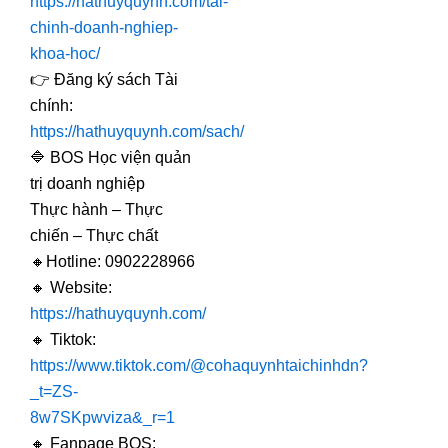
https://hathuyquynh.com/tai-
chinh-doanh-nghiep-
khoa-hoc/
👉 Đăng ký sách Tài
chính:
https://hathuyquynh.com/sach/
🔷 BOS Học viện quản
trị doanh nghiệp
Thực hành – Thực
chiến – Thực chất
🔸Hotline: 0902228966
🔸 Website:
https://hathuyquynh.com/
🔸 Tiktok:
https://www.tiktok.com/@cohaquynhtaichinhdn?
_t=ZS-
8w7SKpwviza&_r=1
🔸 Fanpage BOS: