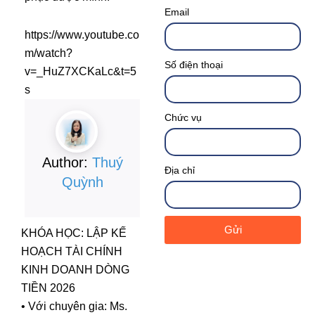
Email
https://www.youtube.co
m/watch?
Số điện thoại
v=_HuZ7XCKaLc&t=5
s
Chức vụ
Author:
Thuý
Địa chỉ
Quỳnh
Gửi
KHÓA HỌC: LẬP KẾ
HOẠCH TÀI CHÍNH
KINH DOANH DÒNG
TIỀN 2026
• Với chuyên gia: Ms.