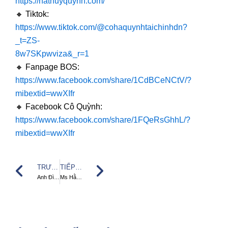
https://hathuyquynh.com/
🔸 Tiktok:
https://www.tiktok.com/@cohaquynhtaichinhdn?
_t=ZS-
8w7SKpwviza&_r=1
🔸 Fanpage BOS:
https://www.facebook.com/share/1CdBCeNCtV/?
mibextid=wwXIfr
🔸 Facebook Cô Quỳnh:
https://www.facebook.com/share/1FQeRsGhhL/?
mibextid=wwXIfr
Prev
Tiếp theo
TRƯỚC ĐÓ
TIẾP THEO
Anh Đình Đình
Ms Hằng Tới