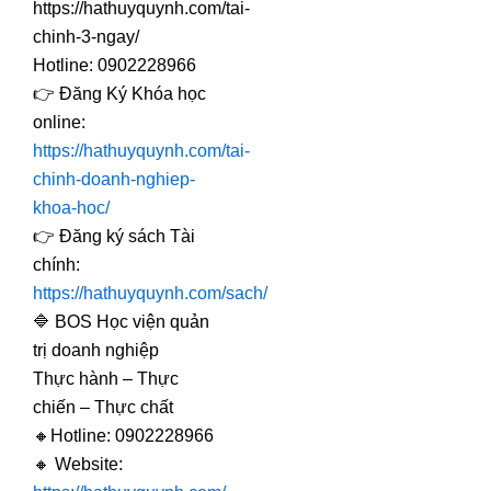
https://hathuyquynh.com/tai-
chinh-3-ngay/
Hotline: 0902228966
👉 Đăng Ký Khóa học
online:
https://hathuyquynh.com/tai-
chinh-doanh-nghiep-
khoa-hoc/
👉 Đăng ký sách Tài
chính:
https://hathuyquynh.com/sach/
🔷 BOS Học viện quản
trị doanh nghiệp
Thực hành – Thực
chiến – Thực chất
🔸Hotline: 0902228966
🔸 Website: