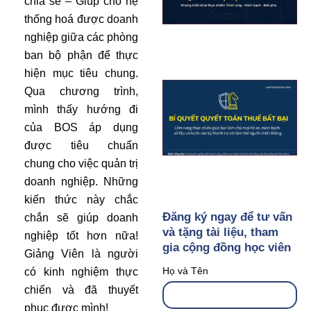
chia sẻ – Giúp cho hệ
thống hoá được doanh
nghiệp giữa các phòng
ban bộ phận để thực
hiện mục tiêu chung.
Qua chương trình,
mình thấy hướng đi
của BOS áp dụng
được tiêu chuẩn
chung cho việc quản trị
doanh nghiệp. Những
kiến thức này chắc
Đăng ký ngay để tư vấn
chắn sẽ giúp doanh
và tặng tài liệu, tham
nghiệp tốt hơn nữa!
gia cộng đồng học viên
Giảng Viên là người
Họ và Tên
có kinh nghiệm thực
chiến và đã thuyết
phục được mình!