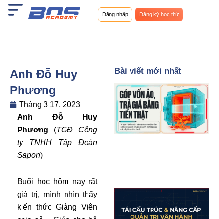
Nhảy
Đăng nhập
Đăng ký học thử
tới
nội
dung
Bài viết mới nhất
Anh Đỗ Huy
Phương
Tháng 3 17, 2023
Anh Đỗ Huy
Phương
(
TGĐ Công
ty TNHH Tập Đoàn
Sapon
)
Buổi học hôm nay rất
giá trị, mình nhìn thấy
kiến thức Giảng Viên