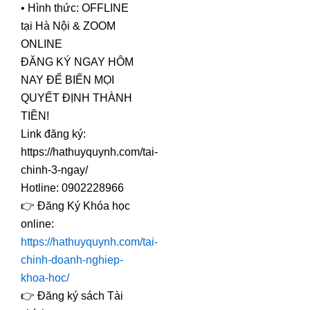
• Hình thức: OFFLINE
tại Hà Nội & ZOOM
ONLINE
ĐĂNG KÝ NGAY HÔM
NAY ĐỂ BIẾN MỌI
QUYẾT ĐỊNH THÀNH
TIỀN!
Link đăng ký:
https://hathuyquynh.com/tai-
chinh-3-ngay/
Hotline: 0902228966
👉 Đăng Ký Khóa học
online:
https://hathuyquynh.com/tai-
chinh-doanh-nghiep-
khoa-hoc/
👉 Đăng ký sách Tài