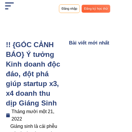
Nhảy
Đăng nhập
Đăng ký học thử
tới
nội
dung
Bài viết mới nhất
!! {GÓC CẢNH
BÁO} Ý tưởng
Kinh doanh độc
đáo, đột phá
giúp startup x3,
x4 doanh thu
dịp Giáng Sinh
Tháng mười một 21,
2022
Giáng sinh là cái phễu