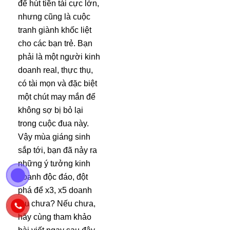
để hút tiền tài cực lớn,
nhưng cũng là cuộc
tranh giành khốc liệt
cho các bạn trẻ. Bạn
phải là một người kinh
doanh real, thực thụ,
có tài mọn và đặc biệt
một chút may mắn để
không sợ bị bỏ lại
trong cuộc đua này.
Vậy mùa giáng sinh
sắp tới, bạn đã nảy ra
những ý tưởng kinh
doanh độc đáo, đột
phá để x3, x5 doanh
thu chưa? Nếu chưa,
hãy cùng tham khảo