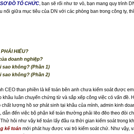
SƠ ĐỒ TỔ CHỨC
, bạn sẽ rối như tơ vò, bạn mang quy trình 
 câu nối giữa mục tiêu của DN với các phòng ban trong công ty, th
 PHẢI HIỂU?
rị của doanh nghiệp?
ại sao không? (Phần 1)
ại sao không? (Phần 2)
anh CEO than phiền là kế toán bên anh chưa kiểm soát được em 
o khâu luân chuyển chứng từ và sắp xếp công việc có vấn đề. H
chất lượng hồ sơ phát sinh tại khâu của mình, admin kinh doa
, dẫn đến việc bộ phận kế toán thường phải lẽo đẽo theo đòi c
. Thử hỏi như vậy kế toán lấy đâu ra thời gian kiếm soát trong k
g kế toán
mới phát huy được vai trò kiểm soát chứ. Như vậy, v