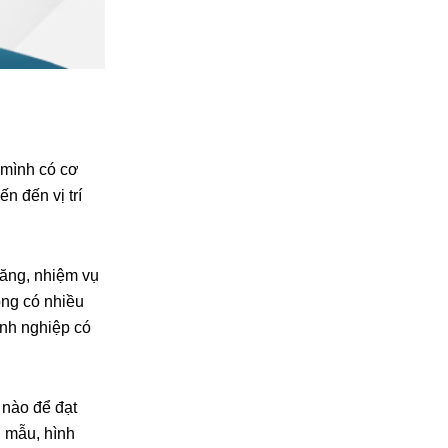
t mình có cơ
n đến vị trí
ăng, nhiệm vụ
óng có nhiều
anh nghiệp có
 nào để đạt
u mẫu, hình