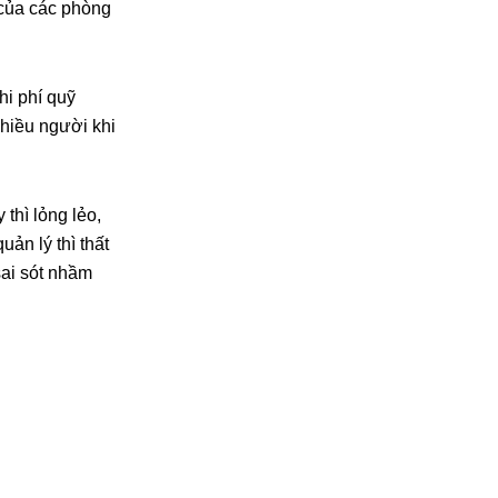
 của các phòng
i phí quỹ
Nhiều người khi
hì lỏng lẻo,
ản lý thì thất
sai sót nhầm