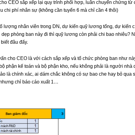
n cho CEO sắp xếp lại quy trình phối hợp, luân chuyển chứng từ
ưu chi phí nhân sự (không cần tuyển 6 mà chỉ cần 4 thôi)
ượng nhân viên trong DN, dự kiến quỹ lương tổng, dự kiến ch
 dẹp phòng ban này đi thì quỹ lương còn phải chi bao nhiêu? 
 biết đâu đấy.
 cho CEO là với cách sắp xếp và tổ chức phòng ban như này t
bộ phận kế toán và bộ phận kho, nếu không phải là người nhà qu
 bảo là chính xác, ai dám chắc không có sự bao che hay bỏ qua 
ng nhưng chỉ báo cáo xuất 1…