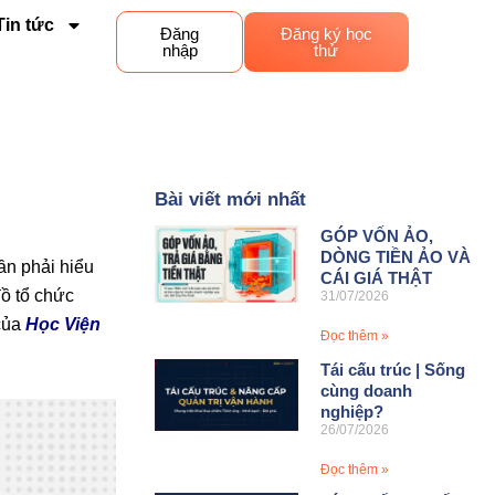
Tin tức
Đăng
Đăng ký học
nhập
thử
Bài viết mới nhất
GÓP VỐN ẢO,
DÒNG TIỀN ẢO VÀ
ần phải hiểu
CÁI GIÁ THẬT
đồ tổ chức
31/07/2026
 của
Học Viện
Đọc thêm »
Tái cấu trúc | Sống
cùng doanh
nghiệp?
26/07/2026
Đọc thêm »