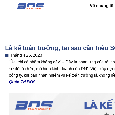
Nhảy
Về chúng tôi
tới
nội
dung
Là kế toán trưởng, tại sao cần hiể
Tháng 4 25, 2023
“Ủa, chị có nhầm không đấy” – Đây là phản ứng của rất nhi
sơ đồ tổ chức, mô hình kinh doanh của DN”. Việc xây dựn
công ty, khi bạn nhận nhiệm vụ kế toán trưởng là không hề
Quản Trị BOS
.