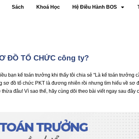
Sách
Khoá Học
Hệ Điều Hành BOS
u SƠ ĐỒ TỔ CHỨC công ty?
ều bạn kế toán trưởng khi thấy tôi chia sẻ “Là kế toán trưởng c
g sơ đồ tổ chức PKT là đương nhiên rồi nhưng tìm hiểu về sơ 
 thừa đâu! Vì sao thế, hãy cùng dõi theo bài viết ngay sau đây