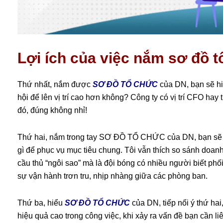
Lợi ích của việc nắm sơ đồ 
Thứ nhất, nắm được
SƠ ĐỒ TỔ CHỨC
của DN, bạn sẽ hiể
hội để lên vị trí cao hơn không? Công ty có vị trí CFO hay t
đó, đúng không nhỉ!
Thứ hai, nắm trong tay SƠ ĐỒ TỔ CHỨC của DN, bạn sẽ b
gì để phục vụ mục tiêu chung. Tôi vẫn thích so sánh doa
cầu thủ “ngôi sao” mà là đội bóng có nhiều người biết p
sự vận hành trơn tru, nhịp nhàng giữa các phòng ban.
Thứ ba, hiểu
SƠ ĐỒ TỔ CHỨC
của DN, tiếp nối ý thứ ha
hiệu quả cao trong công việc, khi xảy ra vấn đề bạn cần li