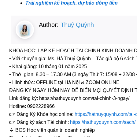
Trải nghiệm kế hoạch, dự báo dòng tiền
Author:
Thuý Quỳnh
KHÓA HỌC: LẬP KẾ HOẠCH TÀI CHÍNH KINH DOANH D
• Với chuyên gia: Ms. Hà Thuý Quỳnh – Tác giả bộ 6 sách T
• Khai giảng: 10 tháng 01 năm 2025
• Thời gian: 8.30 – 17.30 AM (3 ngày Thứ 7: 15/08 + 22/08 
• Hình thức: OFFLINE tại Hà Nội & ZOOM ONLINE
ĐĂNG KÝ NGAY HÔM NAY ĐỂ BIẾN MỌI QUYẾT ĐỊNH 
Link đăng ký: https://hathuyquynh.com/tai-chinh-3-ngay/
Hotline: 0902228966
👉 Đăng Ký Khóa học online:
https://hathuyquynh.com/tai
👉 Đăng ký sách Tài chính:
https://hathuyquynh.com/sach/
🔷 BOS Học viện quản trị doanh nghiệp