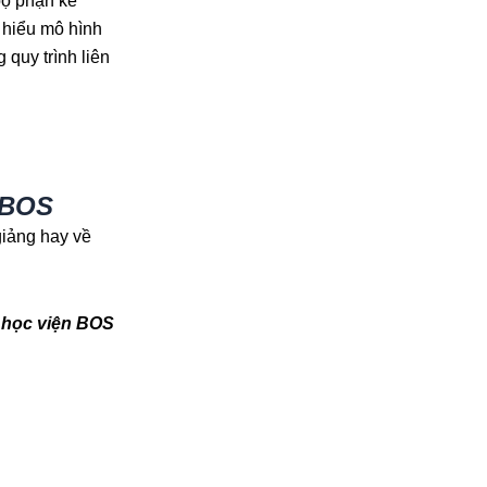
bộ phận kế
 hiểu mô hình
 quy trình liên
ị BOS
giảng hay về
 học viện BOS