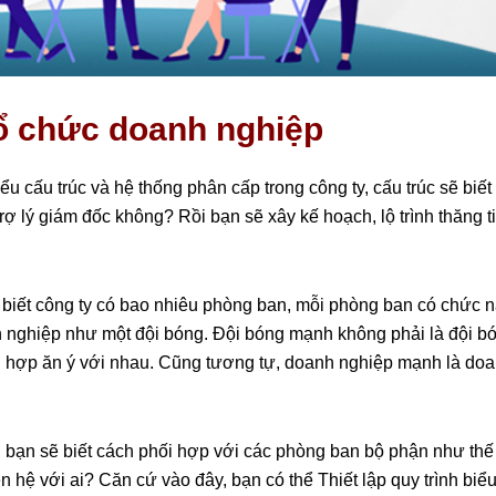
tổ chức doanh nghiệp
u cấu trúc và hệ thống phân cấp trong công ty, cấu trúc sẽ biế
rợ lý giám đốc không? Rồi bạn sẽ xây kế hoạch, lộ trình thăng tiế
iết công ty có bao nhiêu phòng ban, mỗi phòng ban có chức n
nh nghiệp như một đội bóng. Đội bóng mạnh không phải là đội b
hối hợp ăn ý với nhau. Cũng tương tự, doanh nghiệp mạnh là do
i, bạn sẽ biết cách phối hợp với các phòng ban bộ phận như thế
ên hệ với ai? Căn cứ vào đây, bạn có thể Thiết lập quy trình biể