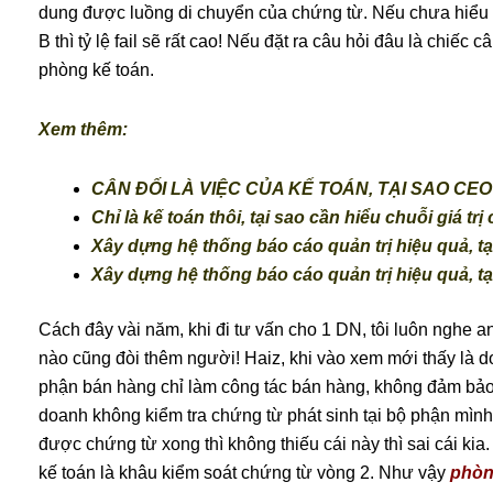
dung được luồng di chuyển của chứng từ. Nếu chưa hiểu
B thì tỷ lệ fail sẽ rất cao! Nếu đặt ra câu hỏi đâu là chiếc
phòng kế toán.
Xem thêm:
CÂN ĐỐI LÀ VIỆC CỦA KẾ TOÁN, TẠI SAO CEO
Chỉ là kế toán thôi, tại sao cần hiểu chuỗi giá t
Xây dựng hệ thống báo cáo quản trị hiệu quả, t
Xây dựng hệ thống báo cáo quản trị hiệu quả, t
Cách đây vài năm, khi đi tư vấn cho 1 DN, tôi luôn nghe 
nào cũng đòi thêm người! Haiz, khi vào xem mới thấy là d
phận bán hàng chỉ làm công tác bán hàng, không đảm bảo 
doanh không kiểm tra chứng từ phát sinh tại bộ phận mình
được chứng từ xong thì không thiếu cái này thì sai cái kia
kế toán là khâu kiểm soát chứng từ vòng 2. Như vậy
phòn