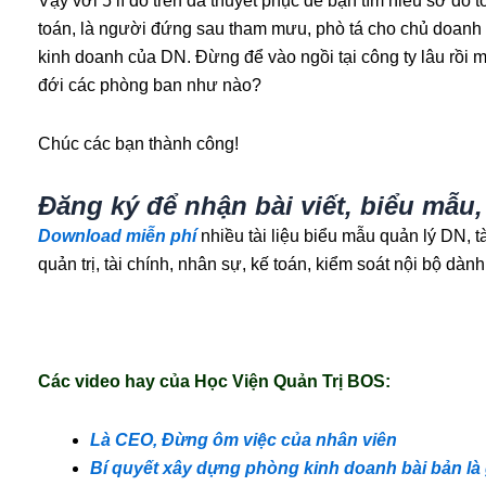
Vậy với 5 lí do trên đã thuyết phục để bạn tìm hiểu sơ đồ
toán, là người đứng sau tham mưu, phò tá cho chủ doanh n
kinh doanh của DN. Đừng để vào ngồi tại công ty lâu rồi mà
đới các phòng ban như nào?
Chúc các bạn thành công!
Đăng ký để nhận bài viết, biểu mẫu
​​Download miễn phí
nhiều tài liệu biểu mẫu quản lý DN, t
quản trị, tài chính, nhân sự, kế toán, kiểm soát nội bộ d
Các video hay của Học Viện Quản Trị BOS:
Là CEO, Đừng ôm việc của nhân viên
Bí quyết xây dựng phòng kinh doanh bài bản là 