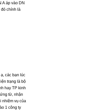
DN A áp vào DN
ì đó chính là
ạ, các bạn lúc
iện trạng là bộ
nh hay TP kinh
hứng từ, nhận
hi nhiệm vụ của
ào 1 công ty