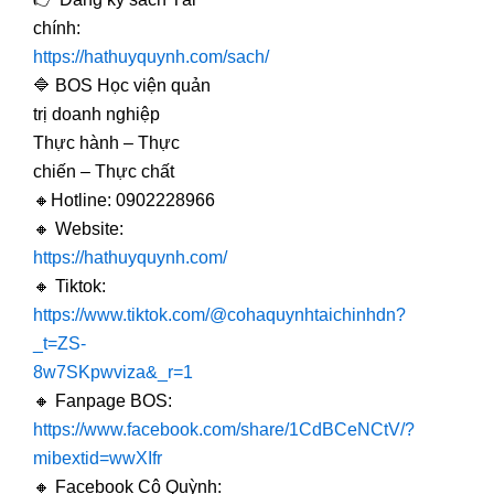
chính:
https://hathuyquynh.com/sach/
🔷 BOS Học viện quản
trị doanh nghiệp
Thực hành – Thực
chiến – Thực chất
🔸Hotline: 0902228966
🔸 Website:
https://hathuyquynh.com/
🔸 Tiktok:
https://www.tiktok.com/@cohaquynhtaichinhdn?
_t=ZS-
8w7SKpwviza&_r=1
🔸 Fanpage BOS:
https://www.facebook.com/share/1CdBCeNCtV/?
mibextid=wwXIfr
🔸 Facebook Cô Quỳnh: