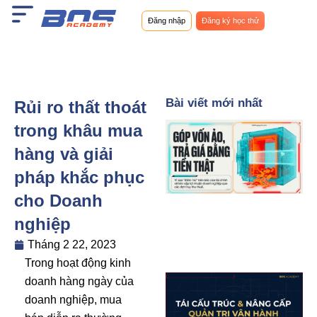
Nhảy
Đăng nhập
Đăng ký học thử
tới
nội
dung
Bài viết mới nhất
Rủi ro thất thoát
trong khâu mua
hàng và giải
pháp khắc phục
cho Doanh
nghiệp
Tháng 2 22, 2023
Trong hoạt động kinh
doanh hàng ngày của
doanh nghiệp, mua