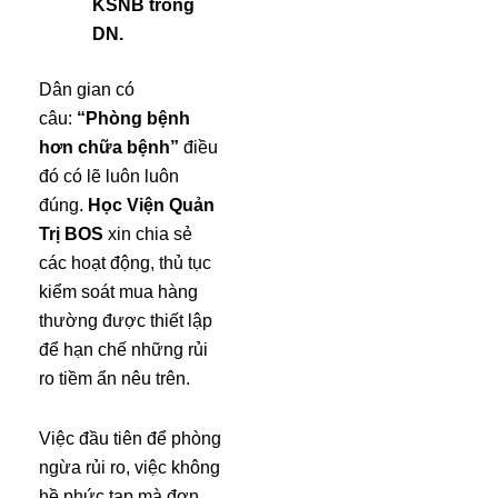
KSNB trong
DN.
Dân gian có
câu:
“Phòng bệnh
hơn chữa bệnh”
điều
đó có lẽ luôn luôn
đúng.
Học Viện Quản
Trị BOS
xin chia sẻ
các hoạt động, thủ tục
kiểm soát mua hàng
thường được thiết lập
để hạn chế những rủi
ro tiềm ẩn nêu trên.
Việc đầu tiên để phòng
ngừa rủi ro, việc không
hề phức tạp mà đơn