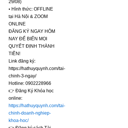
29/08)
• Hình thức: OFFLINE
tại Hà Nội & ZOOM
ONLINE
ĐĂNG KÝ NGAY HÔM
NAY ĐỂ BIẾN MỌI
QUYẾT ĐỊNH THÀNH
TIỀN!
Link đăng ký:
https://hathuyquynh.com/tai-
chinh-3-ngay/
Hotline: 0902228966
👉 Đăng Ký Khóa học
online:
https://hathuyquynh.com/tai-
chinh-doanh-nghiep-
khoa-hoc/
👉 Đăng ký sách Tài