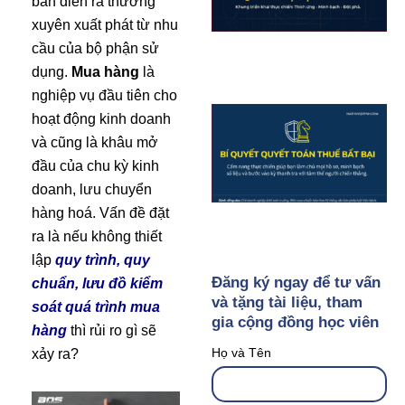
bán diễn ra thường
xuyên xuất phát từ nhu
cầu của bộ phận sử
dụng.
Mua hàng
là
nghiệp vụ đầu tiên cho
hoạt động kinh doanh
và cũng là khâu mở
đầu của chu kỳ kinh
doanh, lưu chuyển
hàng hoá. Vấn đề đặt
ra là nếu không thiết
lập
quy trình, quy
Đăng ký ngay để tư vấn
chuẩn, lưu đồ kiểm
và tặng tài liệu, tham
soát quá trình mua
gia cộng đồng học viên
hàng
thì rủi ro gì sẽ
Họ và Tên
xảy ra?