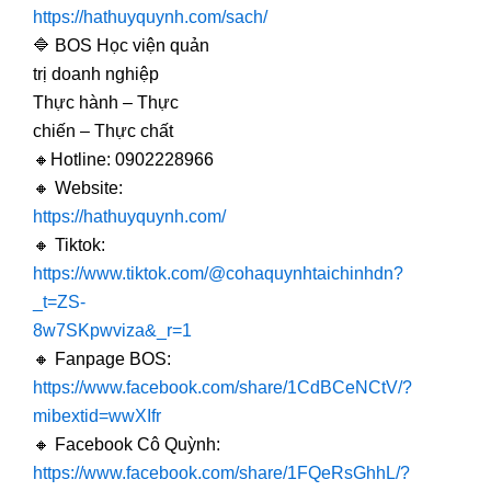
https://hathuyquynh.com/sach/
🔷 BOS Học viện quản
trị doanh nghiệp
Thực hành – Thực
chiến – Thực chất
🔸Hotline: 0902228966
🔸 Website:
https://hathuyquynh.com/
🔸 Tiktok:
https://www.tiktok.com/@cohaquynhtaichinhdn?
_t=ZS-
8w7SKpwviza&_r=1
🔸 Fanpage BOS:
https://www.facebook.com/share/1CdBCeNCtV/?
mibextid=wwXIfr
🔸 Facebook Cô Quỳnh:
https://www.facebook.com/share/1FQeRsGhhL/?