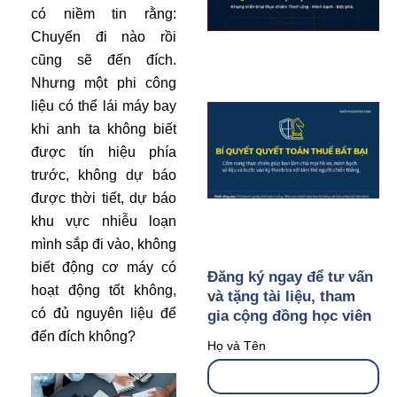
có niềm tin rằng:
Chuyến đi nào rồi
cũng sẽ đến đích.
Nhưng một phi công
liệu có thể lái máy bay
khi anh ta không biết
được tín hiệu phía
trước, không dự báo
được thời tiết, dự báo
khu vực nhiễu loạn
mình sắp đi vào, không
biết động cơ máy có
Đăng ký ngay để tư vấn
hoạt động tốt không,
và tặng tài liệu, tham
có đủ nguyên liệu để
gia cộng đồng học viên
đến đích không?
Họ và Tên