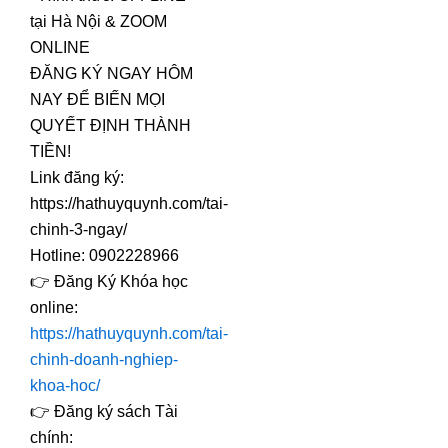
tại Hà Nội & ZOOM
ONLINE
ĐĂNG KÝ NGAY HÔM
NAY ĐỂ BIẾN MỌI
QUYẾT ĐỊNH THÀNH
TIỀN!
Link đăng ký:
https://hathuyquynh.com/tai-
chinh-3-ngay/
Hotline: 0902228966
👉 Đăng Ký Khóa học
online:
https://hathuyquynh.com/tai-
chinh-doanh-nghiep-
khoa-hoc/
👉 Đăng ký sách Tài
chính: