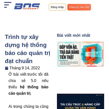
Nhảy
Đăng nhập
Đăng ký học thử
tới
nội
dung
Bài viết mới nhất
Trình tự xây
dựng hệ thống
báo cáo quản trị
đạt chuẩn
Tháng 9 14, 2022
Ở bài viết trước tôi đã
chia sẻ 5.0 nếu
thiếu
hệ thống báo
cáo quản trị
.
Ai trong chúng ta cũng